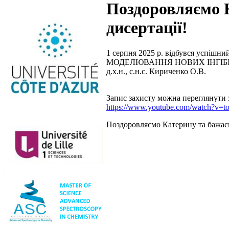
Поздоровляємо 
дисертації!
1 серпня 2025 р. відбувся успішни
МОДЕЛЮВАННЯ НОВИХ ІНГІБІТОРІВ
д.х.н., с.н.с. Кириченко О.В.
Запис захисту можна переглянути
https://www.youtube.com/watch?v
Поздоровляємо Катерину та бажаєм