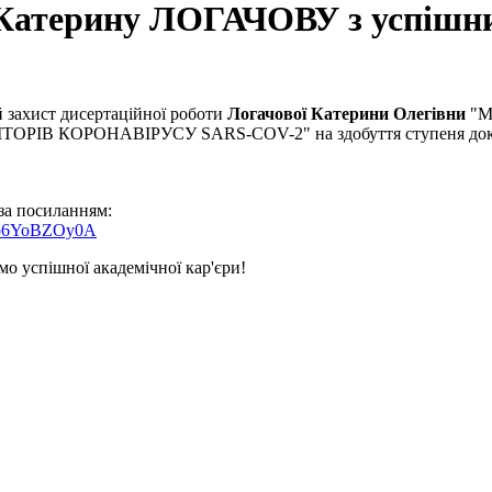
Катерину ЛОГАЧОВУ з успішни
й захист дисертаційної роботи
Логачової Катерини Олегівни
"М
 КОРОНАВІРУСУ SARS-COV-2" на здобуття ступеня доктора фі
 за посиланням:
=to6YoBZOy0A
о успішної академічної кар'єри!