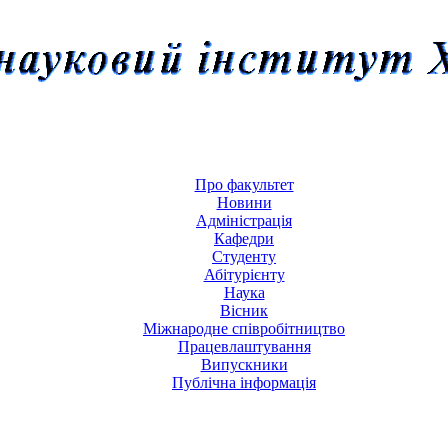
Про факультет
Новини
Адміністрація
Кафедри
Студенту
Абітурієнту
Наука
Вісник
Міжнародне співробітництво
Працевлаштування
Випускники
Публічна інформація