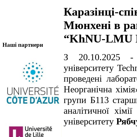
Каразінці-спі
Мюнхені в ра
“KhNU-LMU B
Наші партнери
З 20.10.2025 -
університету Tech
проведені лабора
Неорганічна хімія
групи Б113 старш
аналітичної хімі
університету
Рябч