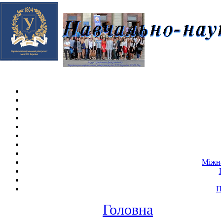
Skip navigation
.
Міжна
П
Головна