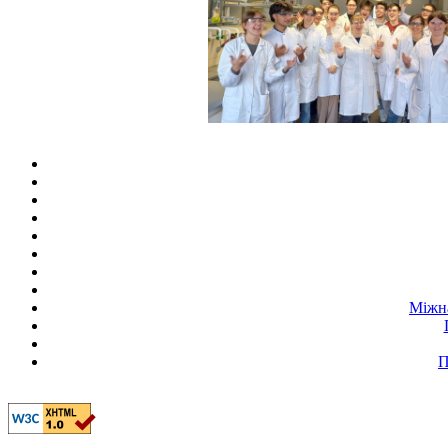
Міжна
П