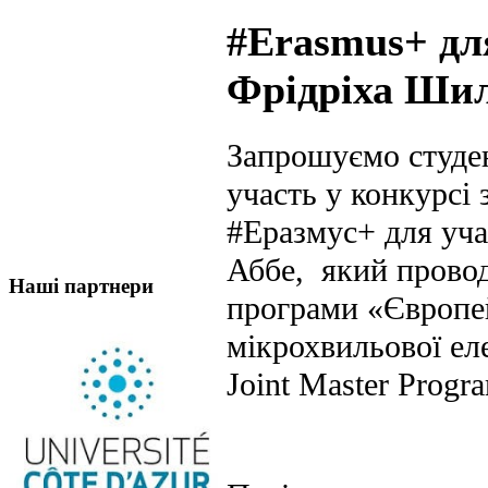
#Erasmus+ для
Фрідріха Шил
Запрошуємо студен
участь у конкурсі
#Еразмус+ для учас
Аббе, який провод
Наші партнери
програми «Європей
мікрохвильової ел
Joint Master Prog