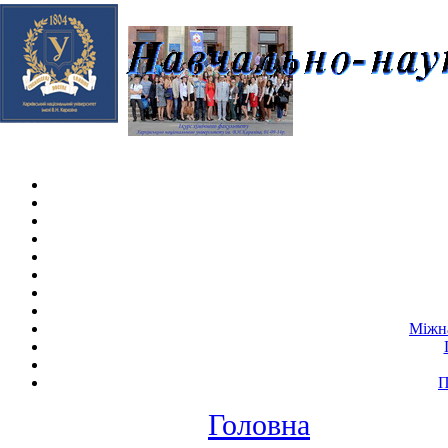
Skip navigation
.
Міжна
П
Головна