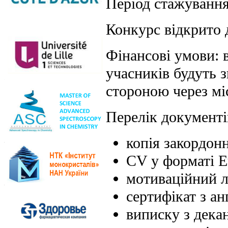
Період стажування
Конкурс відкрито 
Фінансові умови: 
учасників будуть
стороною через мі
Перелік документів
копія закордон
CV у форматі E
мотиваційний л
сертифікат з а
виписку з декан