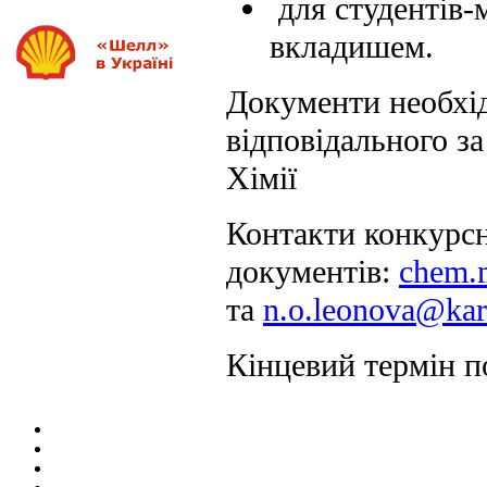
для студентів-м
вкладишем.
Документи необхід
відповідального з
Хімії
Контакти конкурсн
документів:
chem.
та
n
.
o
.
leonova
@
kar
Кінцевий термін п