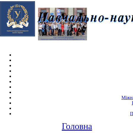
Skip navigation
.
Міжна
П
Головна